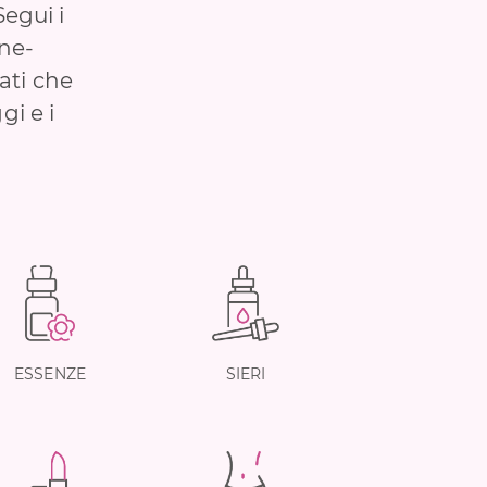
Segui i
one-
rati che
gi e i
ESSENZE
SIERI