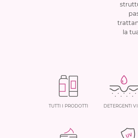
strutt
pas
trattam
la tu
TUTTI I PRODOTTI
DETERGENTI V