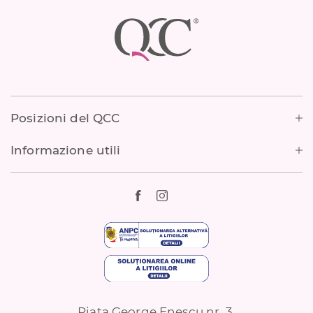
Footer
Posizioni del QCC
Informazione utili
Piata George Enescu nr. 3,