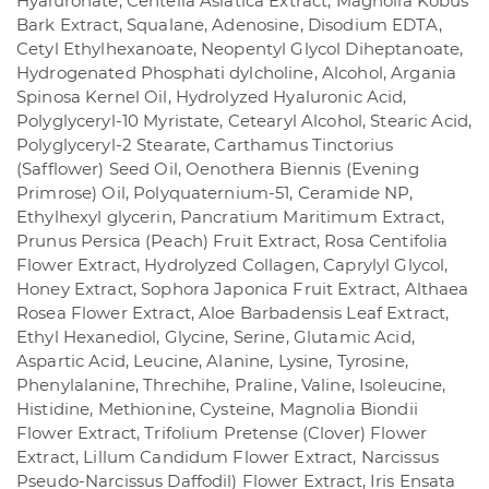
Hyaluronate, Centella Asiatica Extract, Magnolia Kobus
Bark Extract, Squalane, Adenosine, Disodium EDTA,
Cetyl Ethylhexanoate, Neopentyl Glycol Diheptanoate,
Hydrogenated Phosphati dylcholine, Alcohol, Argania
Spinosa Kernel Oil, Hydrolyzed Hyaluronic Acid,
Polyglyceryl-10 Myristate, Cetearyl Alcohol, Stearic Acid,
Polyglyceryl-2 Stearate, Carthamus Tinctorius
(Safflower) Seed Oil, Oenothera Biennis (Evening
Primrose) Oil, Polyquaternium-51, Ceramide NP,
Ethylhexyl glycerin, Pancratium Maritimum Extract,
Prunus Persica (Peach) Fruit Extract, Rosa Centifolia
Flower Extract, Hydrolyzed Collagen, Caprylyl Glycol,
Honey Extract, Sophora Japonica Fruit Extract, Althaea
Rosea Flower Extract, Aloe Barbadensis Leaf Extract,
Ethyl Hexanediol, Glycine, Serine, Glutamic Acid,
Aspartic Acid, Leucine, Alanine, Lysine, Tyrosine,
Phenylalanine, Threchihe, Praline, Valine, Isoleucine,
Histidine, Methionine, Cysteine, Magnolia Biondii
Flower Extract, Trifolium Pretense (Clover) Flower
Extract, Lillum Candidum Flower Extract, Narcissus
Pseudo-Narcissus Daffodil) Flower Extract, Iris Ensata