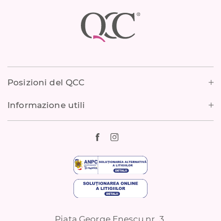
Footer
Posizioni del QCC
Informazione utili
Piata George Enescu nr. 3,