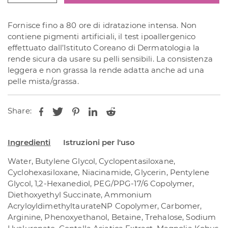
Up
Super
Fornisce fino a 80 ore di idratazione intensa. Non
Hyalurone
contiene pigmenti artificiali, il test ipoallergenico
50
effettuato dall’Istituto Coreano di Dermatologia la
gr
rende sicura da usare su pelli sensibili. La consistenza
quantità
leggera e non grassa la rende adatta anche ad una
pelle mista/grassa.
Share:
Ingredienti
Istruzioni per l'uso
Water, Butylene Glycol, Cyclopentasiloxane,
Cyclohexasiloxane, Niacinamide, Glycerin, Pentylene
Glycol, 1,2-Hexanediol, PEG/PPG-17/6 Copolymer,
Diethoxyethyl Succinate, Ammonium
AcryloyldimethyltaurateNP Copolymer, Carbomer,
Arginine, Phenoxyethanol, Betaine, Trehalose, Sodium