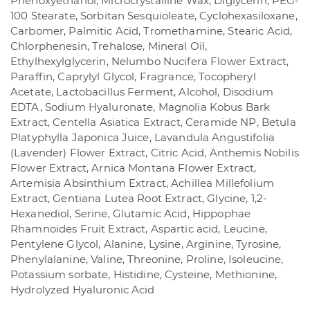
Phenoxyethanol, Microcrystalline Wax, Diglycerin, PEG-
100 Stearate, Sorbitan Sesquioleate, Cyclohexasiloxane,
Carbomer, Palmitic Acid, Tromethamine, Stearic Acid,
Chlorphenesin, Trehalose, Mineral Oil,
Ethylhexylglycerin, Nelumbo Nucifera Flower Extract,
Paraffin, Caprylyl Glycol, Fragrance, Tocopheryl
Acetate, Lactobacillus Ferment, Alcohol, Disodium
EDTA, Sodium Hyaluronate, Magnolia Kobus Bark
Extract, Centella Asiatica Extract, Ceramide NP, Betula
Platyphylla Japonica Juice, Lavandula Angustifolia
(Lavender) Flower Extract, Citric Acid, Anthemis Nobilis
Flower Extract, Arnica Montana Flower Extract,
Artemisia Absinthium Extract, Achillea Millefolium
Extract, Gentiana Lutea Root Extract, Glycine, 1,2-
Hexanediol, Serine, Glutamic Acid, Hippophae
Rhamnoides Fruit Extract, Aspartic acid, Leucine,
Pentylene Glycol, Alanine, Lysine, Arginine, Tyrosine,
Phenylalanine, Valine, Threonine, Proline, Isoleucine,
Potassium sorbate, Histidine, Cysteine, Methionine,
Hydrolyzed Hyaluronic Acid