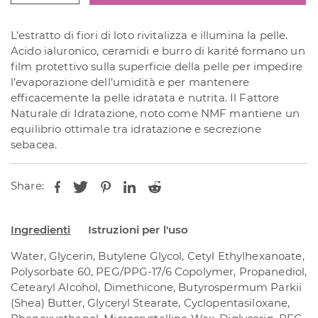
Up
Super
L’estratto di fiori di loto rivitalizza e illumina la pelle.
Hyalurone
Acido ialuronico, ceramidi e burro di karité formano un
150
film protettivo sulla superficie della pelle per impedire
ml
l’evaporazione dell’umidità e per mantenere
quantità
efficacemente la pelle idratata e nutrita. Il Fattore
Naturale di Idratazione, noto come NMF mantiene un
equilibrio ottimale tra idratazione e secrezione
sebacea.
Share:
Ingredienti
Istruzioni per l'uso
Water, Glycerin, Butylene Glycol, Cetyl Ethylhexanoate,
Polysorbate 60, PEG/PPG-17/6 Copolymer, Propanediol,
Cetearyl Alcohol, Dimethicone, Butyrospermum Parkii
(Shea) Butter, Glyceryl Stearate, Cyclopentasiloxane,