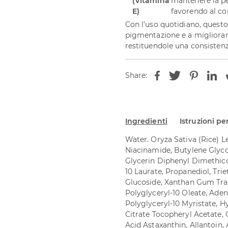
(Vitamina
mantenere la pel
E)
favorendo al co
Con l’uso quotidiano, questo
pigmentazione e a migliorare
restituendole una consisten
Share:
Ingredienti
Istruzioni per
Water. Oryza Sativa (Rice)
Niacinamide, Butylene Glycol
Glycerin Diphenyl Dimethic
10 Laurate, Propanediol, Tri
Glucoside, Xanthan Gum Tran
Polyglyceryl-10 Oleate, Ade
Polyglyceryl-10 Myristate, 
Citrate Tocopheryl Acetate, G
Acid Astaxanthin, Allantoin