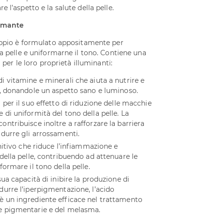
 l’aspetto e la salute della pelle.
ormante
doppio è formulato appositamente per
la pelle e uniformarne il tono. Contiene una
i per le loro proprietà illuminanti:
di vitamine e minerali che aiuta a nutrire e
lle, donandole un aspetto sano e luminoso.
a per il suo effetto di riduzione delle macchie
 di uniformità del tono della pelle. La
ontribuisce inoltre a rafforzare la barriera
idurre gli arrossamenti.
nitivo che riduce l’infiammazione e
della pelle, contribuendo ad attenuare le
ormare il tono della pelle.
sua capacità di inibire la produzione di
durre l’iperpigmentazione, l’acido
è un ingrediente efficace nel trattamento
e pigmentarie e del melasma.