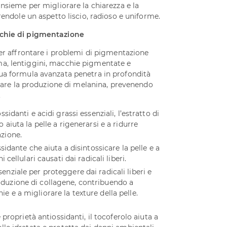
insieme per migliorare la chiarezza e la
rendole un aspetto liscio, radioso e uniforme.
cchie di pigmentazione
per affrontare i problemi di pigmentazione
a, lentiggini, macchie pigmentate e
ua formula avanzata penetra in profondità
occare la produzione di melanina, prevenendo
.
ossidanti e acidi grassi essenziali, l’estratto di
o aiuta la pelle a rigenerarsi e a ridurre
zione.
sidante che aiuta a disintossicare la pelle e a
 cellulari causati dai radicali liberi.
senziale per proteggere dai radicali liberi e
oduzione di collagene, contribuendo a
ie e a migliorare la texture della pelle.
e proprietà antiossidanti, il tocoferolo aiuta a