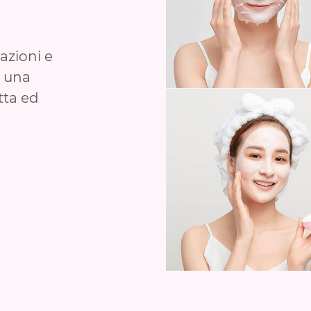
azioni e
e una
tta ed