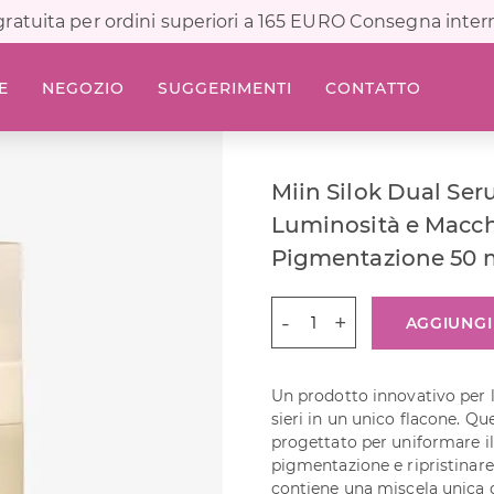
ratuita per ordini superiori a 165 EURO Consegna inter
E
NEGOZIO
SUGGERIMENTI
CONTATTO
Miin Silok Dual Se
Luminosità e Macch
Pigmentazione 50 
Miin
AGGIUNGI
Silok
Dual
Serum
Un prodotto innovativo per l
per
sieri in un unico flacone. Qu
Luminosità
progettato per uniformare il
e
pigmentazione e ripristinare 
Macchie
contiene una miscela unica d
di