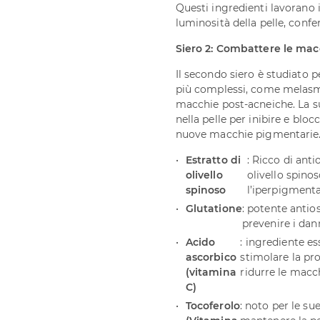
Questi ingredienti lavorano 
luminosità della pelle, confe
Siero 2: Combattere le ma
Il secondo siero è studiato 
più complessi, come melasm
macchie post-acneiche. La s
nella pelle per inibire e bl
nuove macchie pigmentarie
Estratto di
: Ricco di anti
olivello
olivello spinos
spinoso
l’iperpigmenta
Glutatione
: potente antios
prevenire i danni
Acido
: ingrediente es
ascorbico
stimolare la pr
(vitamina
ridurre le macch
C)
Tocoferolo
: noto per le su