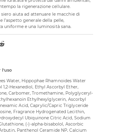
le idratata e protetta dai danni ambientali,
ntempo la rigenerazione cellulare.
 siero aiuta ad attenuare le macchie di
 l’aspetto generale della pelle,
za uniforme e una luminosità sana.
 l'uso
 Lees Water, Hippophae Rhamnoides Water
 1,2-Hexanediol, Ethyl Ascorbyl Ether,
one, Carbomer, Tromethamine, Polyglyceryl-
ethylhexanoin Ethylhexylglycerin, Ascorbyl
examic Acid, Caprylic/Capric Triglyceride
nosine, Fragrance Hydrogenated Lecithin,
Hydroxydecyl Ubiquinone Citric Acid, Sodium
lutathione, (-)-alpha-bisabolol, Ascorbic
, Arbutin, Panthenol Ceramide NP, Calcium