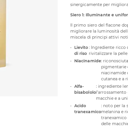
sinergicamente per migliorare
Pigmentazione
50
Siero 1: Illuminante e unif
ml
quantità
Il primo siero del flacone 
migliorare la luminosità del
miscela di principi attivi not
Lievito
: Ingrediente ricco 
di riso
rivitalizzare la pe
Niacinamide
: riconosciut
pigmentarie e
niacinamide c
cutanea e a r
Alfa-
: ingrediente le
bisabololo
l’arrossamento 
macchie e a unif
Acido
: noto per la 
tranexamico
melanina e ri
tranexamico 
delle macchi