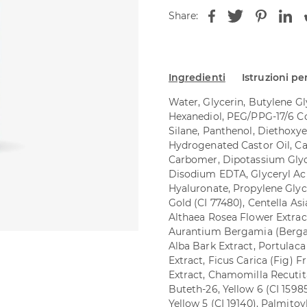
Share:
Ingredienti
Istruzioni per
Water, Glycerin, Butylene Gly
Hexanediol, PEG/PPG-17/6 C
Silane, Panthenol, Diethoxy
Hydrogenated Castor Oil, C
Carbomer, Dipotassium Glycy
Disodium EDTA, Glyceryl Ac
Hyaluronate, Propylene Glyco
Gold (CI 77480), Centella As
Althaea Rosea Flower Extract
Aurantium Bergamia (Bergamo
Alba Bark Extract, Portulac
Extract, Ficus Carica (Fig) 
Extract, Chamomilla Recutita
Buteth-26, Yellow 6 (CI 15985
Yellow 5 (CI 19140), Palmitoy