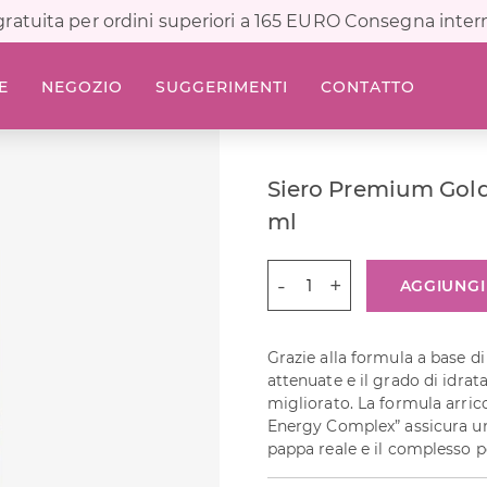
ratuita per ordini superiori a 165 EURO Consegna inter
E
NEGOZIO
SUGGERIMENTI
CONTATTO
Siero Premium Gold
ml
Siero
AGGIUNGI
Premium
Gold
Collagen
Grazie alla formula a base d
50
attenuate e il grado di idrat
ml
migliorato. La formula arric
quantità
Energy Complex” assicura un’
pappa reale e il complesso pep