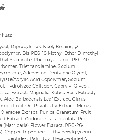
 l'uso
col, Dipropylene Glycol, Betaine, ,2-
opolymer, Bis-PEG-18 Methyl Ether Dimethyl
ethyl Succinate, Phenoxyethanol, PEG-40
arbomer, Triethanolamine, Sodium
rrhizate, Adenosine, Pentylene Glycol,
rylate/Acrylic Acid Copolymer, Sodium
l, Hydrolyzed Collagen, Caprylyl Glycol,
iatica Extract, Magnolia Kobus Bark Extract,
, Aloe Barbadensis Leaf Extract, Citrus
t) Fruit Oil, Royal Jelly Extract, Morus
a Oleracea Extract, Punica Granatum Fruit
Fruit Extract, Codonopsis Lanceolata Root
 (Matricaria) Flower Extract, PPG-26-
), Copper Tripeptide-1, Ethylhexylglycerin,
l Tripeptide-1, Palmitoyl Hexapeptide-12,