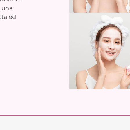
e una
tta ed