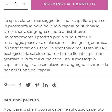
CONTENTLY
AGGIUNGI AL CARRELLO
AFTER
ALL
Spazzola
La spazzola per massaggio del cuoio capelluto pulisce
per
in profondità la pelle del cuoio capelluto, stimola la
massaggio
circolazione sanguigna e aiuta a distribuire
del
uniformemente i prodotti per la cura. Offre un
cuoio
massaggio piacevole e rilassante. Il design ergonomico
capelluto
lo rende facile da usare. La spazzola è realizzata in TPE
quantità
ecologico e le setole sono morbide e flessibili per non
graffiare e irritare il cuoio capelluto. Il massaggio
capillare migliora la circolazione sanguigna e stimola la
rigenerazione dei capelli.
Share:
Istruzioni per l'uso
Applicare lo shampoo sui capelli e sul cuoio capelluto