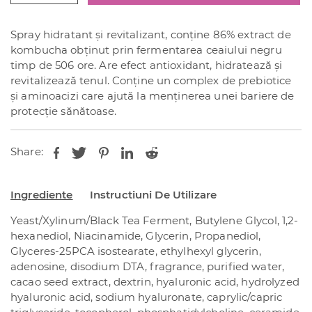
Gyeol-
Biome
Spray hidratant și revitalizant, conține 86% extract de
Mist
kombucha obținut prin fermentarea ceaiului negru
100
timp de 506 ore. Are efect antioxidant, hidratează și
ml
revitalizează tenul. Conține un complex de prebiotice
și aminoacizi care ajută la menținerea unei bariere de
protecție sănătoase.
Share:
Ingrediente
Instructiuni De Utilizare
Yeast/Xylinum/Black Tea Ferment, Butylene Glycol, 1,2-
hexanediol, Niacinamide, Glycerin, Propanediol,
Glyceres-25PCA isostearate, ethylhexyl glycerin,
adenosine, disodium DTA, fragrance, purified water,
cacao seed extract, dextrin, hyaluronic acid, hydrolyzed
hyaluronic acid, sodium hyaluronate, caprylic/capric