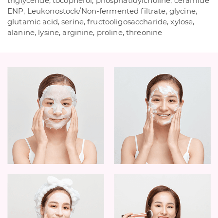
triglyceride, tocopherol, phosphatidylcholine, ceramide
ENP, Leukonostock/Non-fermented filtrate, glycine,
glutamic acid, serine, fructooligosaccharide, xylose,
alanine, lysine, arginine, proline, threonine