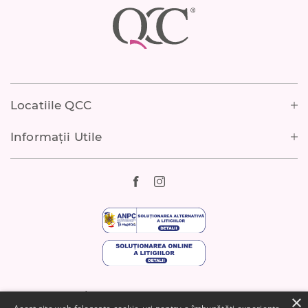
Footer
Locatiile QCC
Informații Utile
Piata George Enescu nr. 3,
×