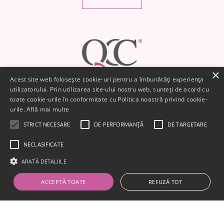
×
Acest site web folosește cookie-uri pentru a îmbunătăți experiența
utilizatorului. Prin utilizarea site-ului nostru web, sunteți de acord cu
toate cookie-urile în conformitate cu Politica noastră privind cookie-
Footer
Locatiile QCC
urile.
Află mai multe
STRICT NECESARE
DE PERFORMANȚĂ
DE TARGETARE
Informații Utile
NECLASIFICATE
ARATĂ DETALIILE
ACCEPTĂ TOATE
REFUZĂ TOT