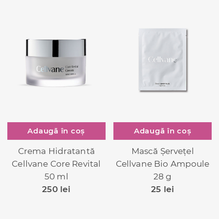
Adaugă în coș
Adaugă în coș
Crema Hidratantă
Mască Șervețel
Cellvane Core Revital
Cellvane Bio Ampoule
50 ml
28 g
250
lei
25
lei