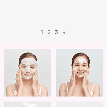
1
2
3
→