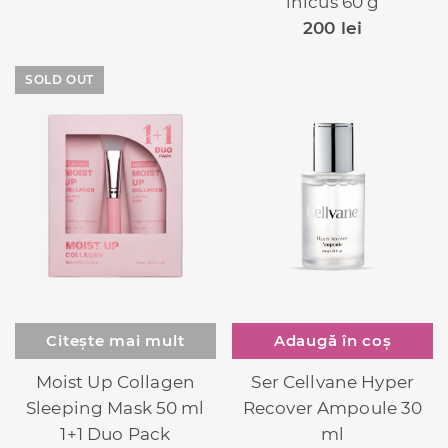
inlcus 60 g
200
lei
SOLD OUT
Citește mai mult
Adaugă în coș
Moist Up Collagen
Ser Cellvane Hyper
Sleeping Mask 50 ml
Recover Ampoule 30
1+1 Duo Pack
ml