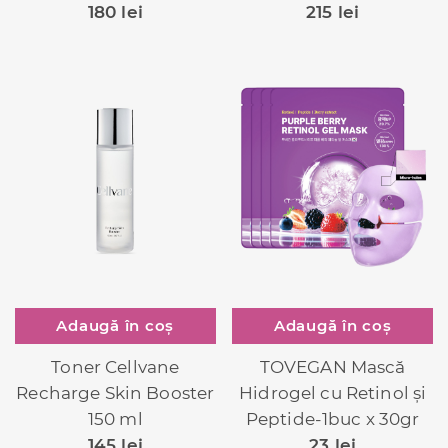
180
lei
215
lei
Adaugă în coș
Adaugă în coș
Toner Cellvane
TOVEGAN Mască
Recharge Skin Booster
Hidrogel cu Retinol și
150 ml
Peptide-1buc x 30gr
145
lei
23
lei