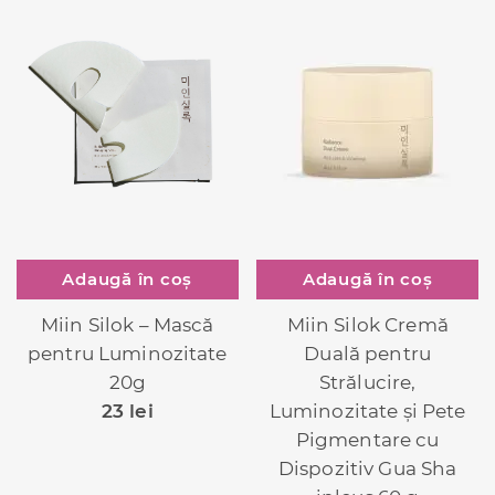
Adaugă în coș
Adaugă în coș
Miin Silok – Mască
Miin Silok Cremă
pentru Luminozitate
Duală pentru
20g
Strălucire,
23
lei
Luminozitate și Pete
Pigmentare cu
Dispozitiv Gua Sha