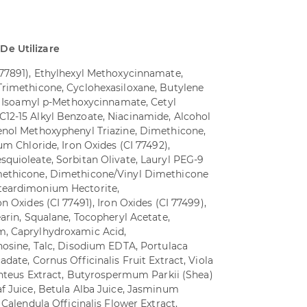
 De Utilizare
 77891), Ethylhexyl Methoxycinnamate,
Trimethicone, Cyclohexasiloxane, Butylene
e, Isoamyl p-Methoxycinnamate, Cetyl
12-15 Alkyl Benzoate, Niacinamide, Alcohol
enol Methoxyphenyl Triazine, Dimethicone,
um Chloride, Iron Oxides (CI 77492),
squioleate, Sorbitan Olivate, Lauryl PEG-9
methicone, Dimethicone/Vinyl Dimethicone
teardimonium Hectorite,
n Oxides (CI 77491), Iron Oxides (CI 77499),
earin, Squalane, Tocopheryl Acetate,
m, Caprylhydroxamic Acid,
nosine, Talc, Disodium EDTA, Portulaca
date, Cornus Officinalis Fruit Extract, Viola
Linteus Extract, Butyrospermum Parkii (Shea)
af Juice, Betula Alba Juice, Jasminum
 Calendula Officinalis Flower Extract,