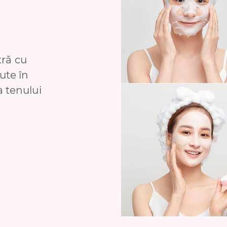
ră cu
jute în
a tenului