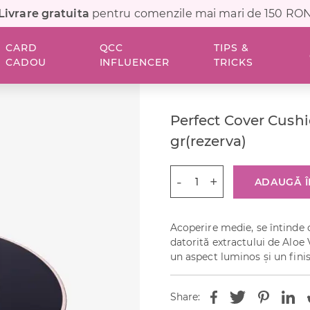
Livrare gratuita
pentru comenzile mai mari de 150 RO
CARD
QCC
TIPS &
CADOU
INFLUENCER
TRICKS
Perfect Cover Cushi
gr(rezerva)
Cantitate
ADAUGĂ Î
Perfect
Cover
Cushion
Acoperire medie, se întinde 
15
datorită extractului de Aloe 
gr+15
un aspect luminos și un finis
gr(rezerva)
Share: