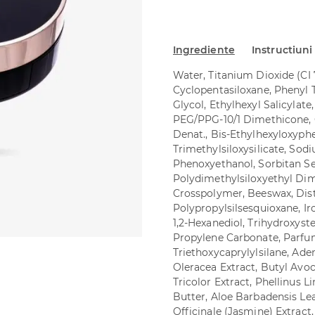
Ingrediente
Instructiuni
Water, Titanium Dioxide (CI
Cyclopentasiloxane, Phenyl 
Glycol, Ethylhexyl Salicylat
PEG/PPG-10/1 Dimethicone, C
Denat., Bis-Ethylhexyloxyph
Trimethylsiloxysilicate, Sodi
Phenoxyethanol, Sorbitan Se
Polydimethylsiloxyethyl Di
Crosspolymer, Beeswax, Dis
Polypropylsilsesquioxane, Iro
1,2-Hexanediol, Trihydroxyst
Propylene Carbonate, Parfu
Triethoxycaprylylsilane, Ade
Oleracea Extract, Butyl Avoca
Tricolor Extract, Phellinus 
Butter, Aloe Barbadensis Le
Officinale (Jasmine) Extract,