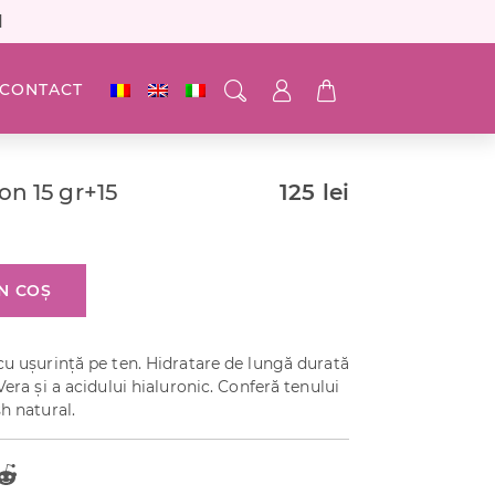
N
CONTACT
on 15 gr+15
125
lei
N COȘ
cu ușurință pe ten. Hidratare de lungă durată
Vera și a acidului hialuronic. Conferă tenului
h natural.