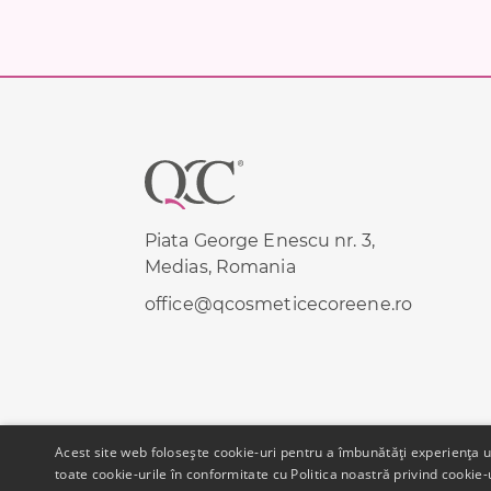
Footer
Piata George Enescu nr. 3,
Medias, Romania
office@qcosmeticecoreene.ro
Acest site web folosește cookie-uri pentru a îmbunătăți experiența uti
toate cookie-urile în conformitate cu Politica noastră privind cookie-