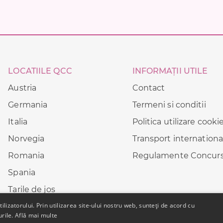
LOCATIILE QCC
INFORMAȚII UTILE
Austria
Contact
Germania
Termeni si conditii
Italia
Politica utilizare cooki
Norvegia
Transport internationa
Romania
Regulamente Concurs
Spania
Tarile de jos
lizatorului. Prin utilizarea site-ului nostru web, sunteți de acord cu
UE
urile.
Află mai multe