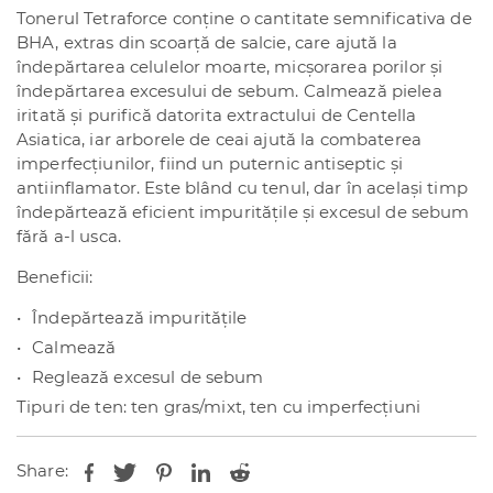
200
Tonerul Tetraforce conține o cantitate semnificativa de
ml
BHA, extras din scoarță de salcie, care ajută la
îndepărtarea celulelor moarte, micșorarea porilor și
îndepărtarea excesului de sebum. Calmează pielea
iritată și purifică datorita extractului de Centella
Asiatica, iar arborele de ceai ajută la combaterea
imperfecțiunilor, fiind un puternic antiseptic și
antiinflamator. Este blând cu tenul, dar în același timp
îndepărtează eficient impuritățile și excesul de sebum
fără a-l usca.
Beneficii:
Îndepărtează impuritățile
Calmează
Reglează excesul de sebum
Tipuri de ten: ten gras/mixt, ten cu imperfecțiuni
Share: