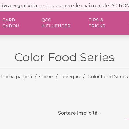
Livrare gratuita
pentru comenzile mai mari de 150 RO
CARD
QCC
TIPS &
CADOU
INFLUENCER
TRICKS
Color Food Series
Prima pagină
/
Game
/
Tovegan
/
Color Food Series
Sortare implicită