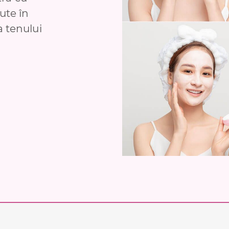
jute în
a tenului