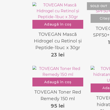
SOLD OUT
Citeș
Adaugă în coș
TOVEG
TOVEGAN Mască
SPF50+
Hidrogel cu Retinol și
Peptide-1buc x 30gr
23
lei
Adaugă în coș
Ada
TOVEGAN Toner Red
TOVE
Remedy 150 ml
hidra
95
lei