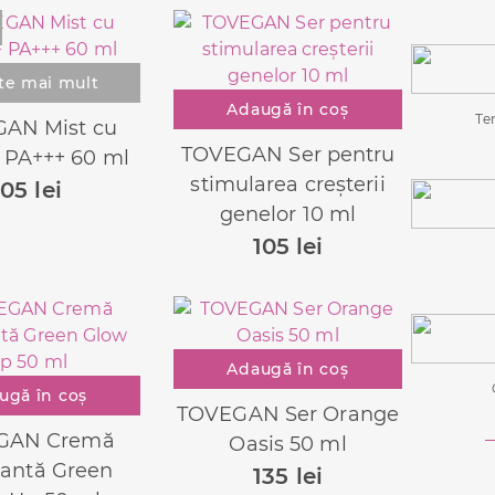
te mai mult
Adaugă în coș
Te
AN Mist cu
TOVEGAN Ser pentru
 PA+++ 60 ml
stimularea creșterii
105
lei
genelor 10 ml
105
lei
Adaugă în coș
ugă în coș
TOVEGAN Ser Orange
GAN Cremă
Oasis 50 ml
tantă Green
135
lei