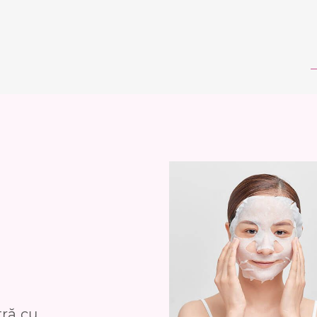
ră cu