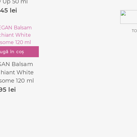
 Up 50 ml
145
lei
TO
ugă în coș
AN Balsam
hiant White
some 120 ml
95
lei