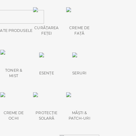
CURĂȚAREA
CREME DE
ATE PRODUSELE
FEȚEI
FAȚĂ
TONER &
ESENȚE
SERURI
MIST
CREME DE
PROTECȚIE
MĂȘTI &
OCHI
SOLARĂ
PATCH-URI