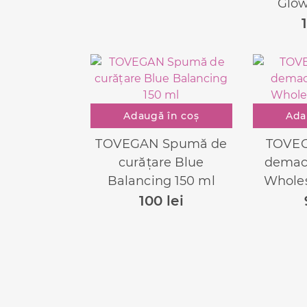
Glow
Adaugă în coș
Ada
TOVEGAN Spumă de
TOVEG
curățare Blue
demac
Balancing 150 ml
Whole
100
lei