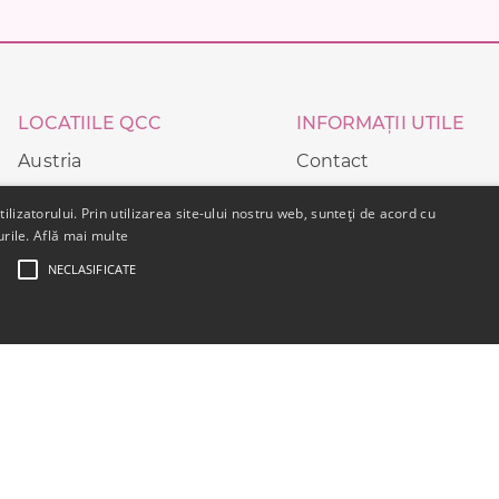
LOCATIILE QCC
INFORMAȚII UTILE
Austria
Contact
Germania
Termeni si conditii
lizatorului. Prin utilizarea site-ului nostru web, sunteți de acord cu
urile.
Italia
Află mai multe
Politica utilizare cooki
NECLASIFICATE
Norvegia
Transport internationa
Romania
Regulamente Concurs
Spania
Tarile de jos
UE