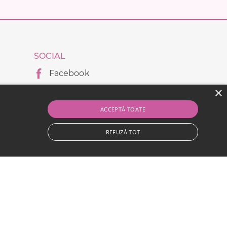
SOCIAL
Facebook
×
Instagram
es
ACCEPTĂ TOATE
l
REFUZĂ TOT
uri