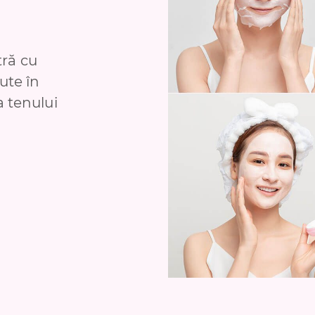
ră cu
jute în
a tenului