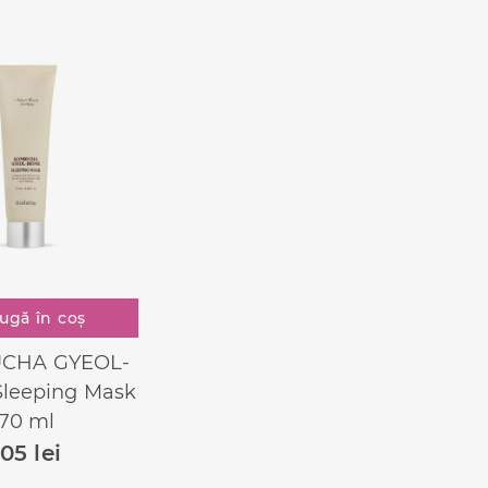
ugă în coș
CHA GYEOL-
leeping Mask
70 ml
105
lei