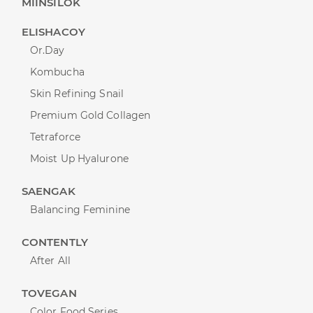
MIINSILOK
ELISHACOY
Or.Day
Kombucha
Skin Refining Snail
Premium Gold Collagen
Tetraforce
Moist Up Hyalurone
SAENGAK
Balancing Feminine
CONTENTLY
After All
TOVEGAN
Color Food Series