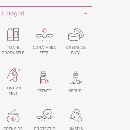
Categorii
TOATE
CURĂȚAREA
CREME DE
PRODUSELE
FEȚEI
FAȚĂ
TONER &
ESENȚE
SERURI
MIST
CREME DE
PROTECȚIE
MĂȘTI &