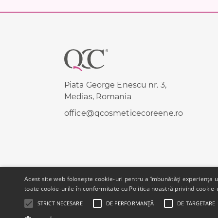
Footer
Piata George Enescu nr. 3,
Medias, Romania
office@qcosmeticecoreene.ro
Acest site web folosește cookie-uri pentru a îmbunătăți experiența uti
toate cookie-urile în conformitate cu Politica noastră privind cookie-
STRICT NECESARE
DE PERFORMANȚĂ
DE TARGETARE