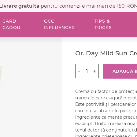
Livrare gratuita
pentru comenzile mai mari de 150 RO
CARD
QCC
TIPS &
CADOU
INFLUENCER
TRICKS
Or. Day Mild Sun C
Cantitate
ADAUGĂ Î
Or.
Day
Mild
Cremă cu factor de protecți
Sun
minerale care asigură o prot
Cream
Este potrivită și persoanelor 
30
care nu se absorb în piele, c
ml
ingrediente calmante precum
eucalipt. Uniformizează nuan
tenul datorită conținutului d
ingrediente prietenoase cu 