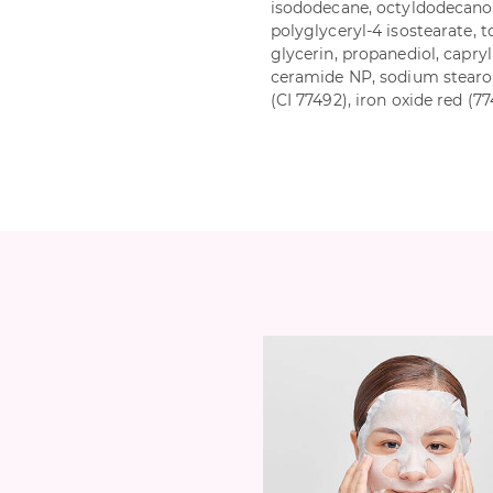
isododecane, octyldodecanol
polyglyceryl-4 isostearate, t
glycerin, propanediol, capryl
ceramide NP, sodium stearoy
(CI 77492), iron oxide red (7