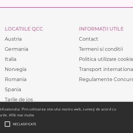
LOCATIILE QCC
INFORMAȚII UTILE
Austria
Contact
Germania
Termeni si conditii
Italia
Politica utilizare cooki
Norvegia
Transport internationa
Romania
Regulamente Concurs
Spania
Tarile de jos
lizatorului. Prin utilizarea site-ului nostru web, sunteți de acord cu
UE
urile.
Află mai multe
NECLASIFICATE