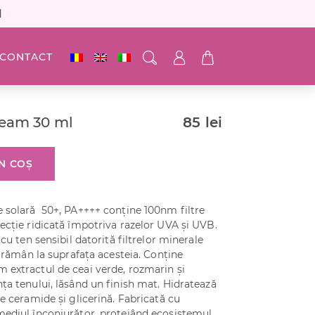
N
CONTACT
ream 30 ml
85
lei
N COȘ
e solară 50+, PA++++ conține 100nm filtre
ecție ridicată împotriva razelor UVA și UVB.
cu ten sensibil datorită filtrelor minerale
i rămân la suprafața acesteia. Conține
 extractul de ceai verde, rozmarin și
ța tenului, lăsând un finish mat. Hidratează
e ceramide și glicerină. Fabricată cu
mediul înconjurător, protejând ecosistemul