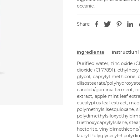
oceanic.
Share:
Ingrediente
Instructiuni
Purified water, zinc oxide (C
dioxide (CI 77891), ethylhexy 
glycol, caprylyl methicone, 
diisostearate/polyhydroxyste
candida/garcinia ferment, ri
extract, apple mint leaf extra
eucalyptus leaf extract, mag
polymethylsilsesquioxane, sil
polydimethylsiloxyethyldim
triethoxycaprylylsilane, stea
hectorite, vinyldimethicone
lauryl Polyglyceryl-3 polyd