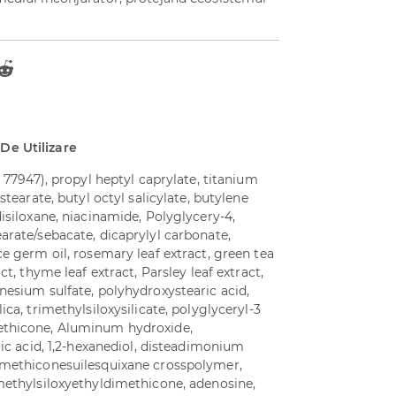
 De Utilizare
I 77947), propyl heptyl caprylate, titanium
stearate, butyl octyl salicylate, butylene
disiloxane, niacinamide, Polyglycery-4,
arate/sebacate, dicaprylyl carbonate,
ce germ oil, rosemary leaf extract, green tea
ct, thyme leaf extract, Parsley leaf extract,
nesium sulfate, polyhydroxystearic acid,
ica, trimethylsiloxysilicate, polyglyceryl-3
ethicone, Aluminum hydroxide,
ric acid, 1,2-hexanediol, disteadimonium
/methiconesuilesquixane crosspolymer,
imethylsiloxyethyldimethicone, adenosine,