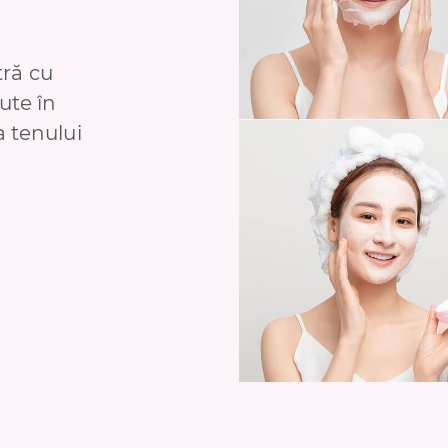
ră cu
jute în
a tenului