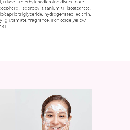
, trisodium ethylenediamine disuccinate,
ocopherol, isopropyl titanium tri Isostearate,
ic/capric triglyceride, hydrogenated lecithin,
l glutamate, fragrance, iron oxide yellow
7491