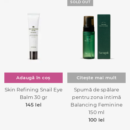
SOLD OUT
Citește mai mult
Adaugă în coș
Spumă de spălare
Skin Refining Snail Eye
pentru zona intimă
Balm 30 gr
Balancing Feminine
145
lei
150 ml
100
lei