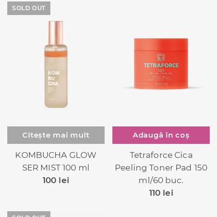
SOLD OUT
Adaugă în coș
Citește mai mult
Tetraforce Cica
KOMBUCHA GLOW
Peeling Toner Pad 150
SER MIST 100 ml
ml/60 buc.
100
lei
110
lei