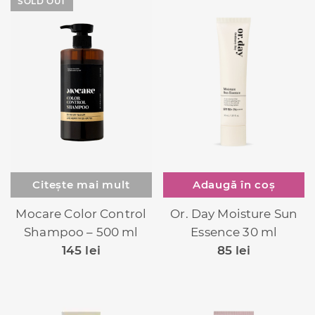
SOLD OUT
Citește mai mult
Adaugă în coș
Mocare Color Control
Or. Day Moisture Sun
Shampoo – 500 ml
Essence 30 ml
145
lei
85
lei